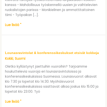
kanssa - Mahdollisuus työskennellä uusien ja vaihtelevien
ruokalistojen parissa - Monikielinen ja ammattitaitoinen
tiimi - Työpaikan [...].
Lue lisää "
Lounasravintolat & konferenssikeskukset etsivät kokkeja
Lounasravintolat & konferenssikeskukset etsivät kokkeja
Kokki
Suomi
,
Oletko kyllästynyt jaettuihin vuoroihin? Tarjoamme
houkuttelevia vuoroja eri lounasravintoloissa ja
konferenssikeskuksissa Suomessa. Lounasvuorot alkavat
klo 7:30 ja lopetat klo 14:30. Myöhäisvuorot
konferenssikeskuksissa saattavat alkaa joskus klo 15:00 ja
lopetat klo 23:00. Työ
Lue lisää "