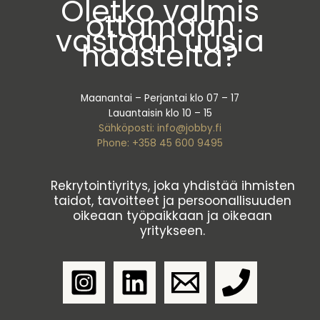
Oletko valmis
ottamaan
vastaan uusia
haasteita?
Maanantai – Perjantai klo 07 – 17
Lauantaisin klo 10 – 15
Sähköposti: info@jobby.fi
Phone: +358 45 600 9495
Rekrytointiyritys, joka yhdistää ihmisten
taidot, tavoitteet ja persoonallisuuden
oikeaan työpaikkaan ja oikeaan
yritykseen.