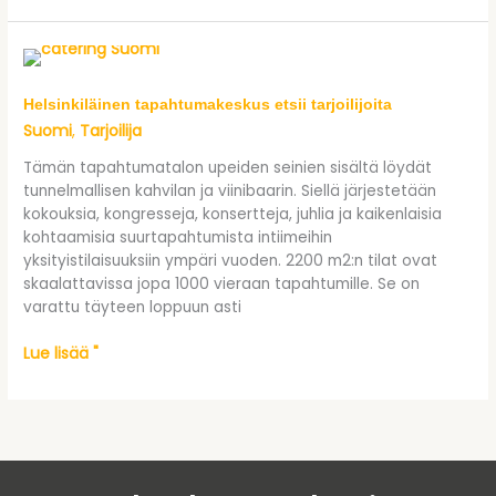
Helsinkiläinen tapahtumakeskus etsii tarjoilijoita
Helsinkiläinen tapahtumakeskus etsii tarjoilijoita
Suomi
Tarjoilija
,
Tämän tapahtumatalon upeiden seinien sisältä löydät
tunnelmallisen kahvilan ja viinibaarin. Siellä järjestetään
kokouksia, kongresseja, konsertteja, juhlia ja kaikenlaisia
kohtaamisia suurtapahtumista intiimeihin
yksityistilaisuuksiin ympäri vuoden. 2200 m2:n tilat ovat
skaalattavissa jopa 1000 vieraan tapahtumille. Se on
varattu täyteen loppuun asti
Lue lisää "