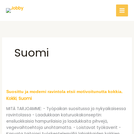
Siirry sisältöön
Suomi
Suosittu ja moderni ravintola etsii motivoitunutta kokkia.
Suosittu ja moderni ravintola etsii motivoitunutta kokkia.
Kokki
Suomi
,
MITÄ TARJOAMME: - Työpaikan suositussa ja nykyaikaisessa
ravintolassa - Laadukkaan katuruokakonseptin:
ensiluokkaisia hampurilaisia ja laadukkaita pihvejä,
vegevaihtoehtoja unohtamatta. - Loistavat työkaverit -
Kasvata taitojasi työskentelemällä lahjakkaiden kokkien